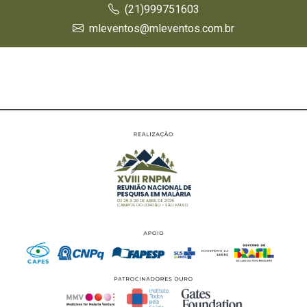
(21)999751603
mleventos@mleventos.com.br